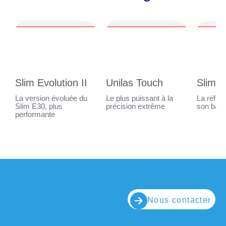
Slim Evolution II
Unilas Touch
Slim E
La version évoluée du
Le plus puissant à la
La référ
Slim E30, plus
précision extrême
son bala
performante
Nous contacter